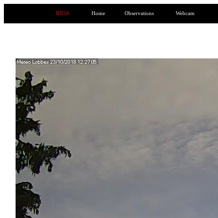
RN54
Home
Observations
Webcam