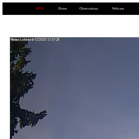
RN54
Home
Observations
Webcam