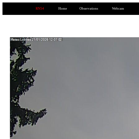
RN54
Home
Observations
Webcam