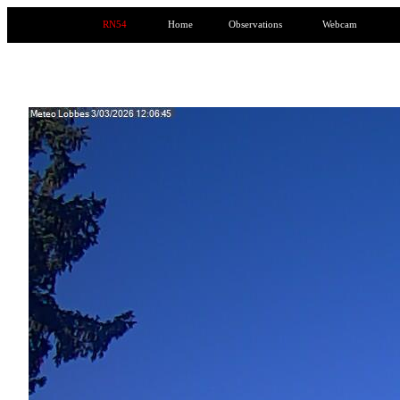
RN54
Home
Observations
Webcam