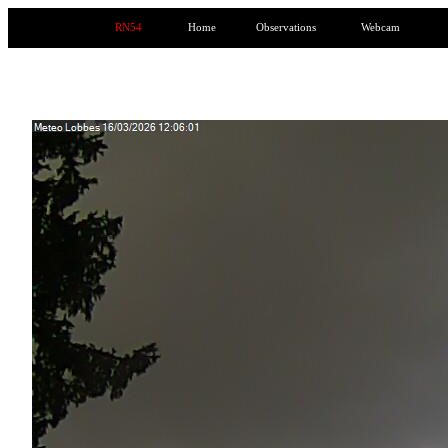
RN54
Home
Observations
Webcam