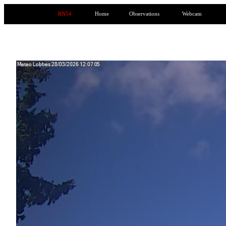
RN54
Home
Observations
Webcam