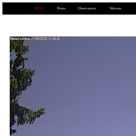
RN54
Home
Observations
Webcam