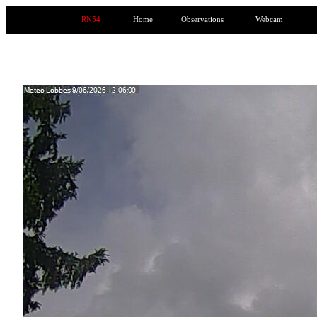
RN54
Home
Observations
Webcam