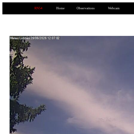
RN54
Home
Observations
Webcam