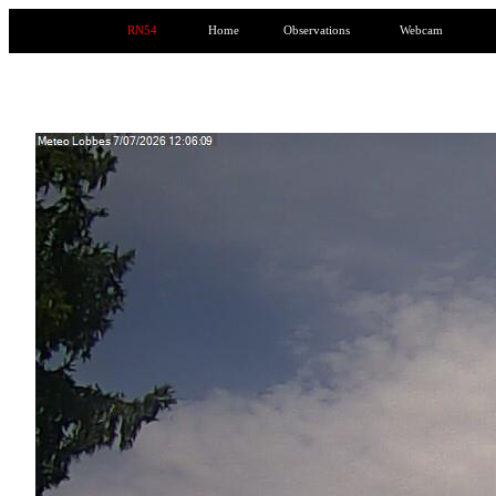
RN54
Home
Observations
Webcam