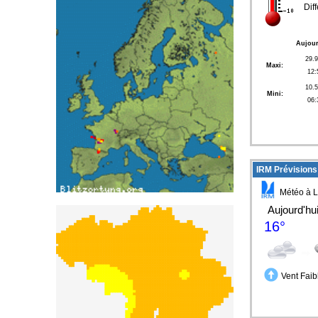
Dif
Aujour
29.
Maxi:
12:
10.
Mini:
06:
IRM Prévisions