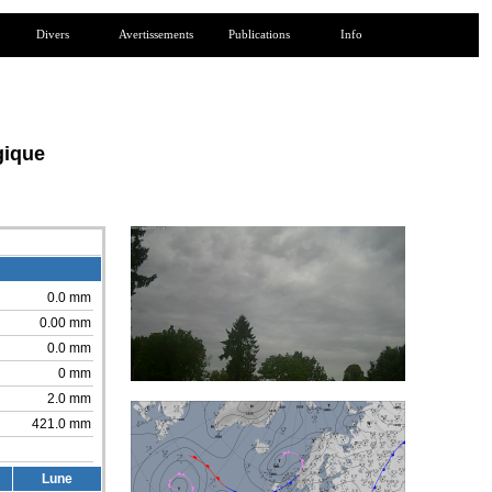
Divers
Avertissements
Publications
Info
gique
0.0 mm
0.00 mm
0.0 mm
0 mm
2.0 mm
421.0 mm
Lune