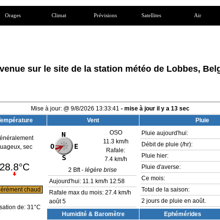
Orages
Climat
Prévisions
Satellites
Air
venue sur le site de la station météo de Lobbes, Bel
Mise à jour:
@
9/8/2026
13:33:41
- mise à jour il y a
13
sec
Température
Vent
Pluie
OSO
Pluie aujourd'hui:
énéralement
11.3 km/h
Débit de pluie (/hr):
uageux, sec
Rafale:
Pluie hier:
7.4 km/h
28.8°C
Pluie d'averse:
2
Bft -
légère brise
Ce mois:
Aujourd'hui:
11.1 km/h
12:58
érément chaud
Total de la saison:
Rafale max du mois: 27.4 km/h
2 jours de pluie en août.
août 5
sation de:
31°C
Humidité & Baromètre
Ephémérides