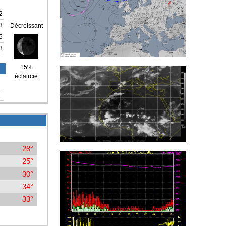
2
3
Décroissant
5
3
15%
éclaircie