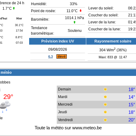
férence de 24 h
Humidité:
33
%
Lever du soleil:
06:2
1.7°C
Point de rosée:
11.0°C
Coucher du soleil:
21:1
1014.1 hPa
d'hui
Hier
Baromètre:
Lever de la lune:
01:4
9°C
30.1°C
Tendance
Coucher de la lune:
19:2
Soutenu
53
17:54
barométrique:
5°C
8.8°C
Prévision index UV
Rayonnement solaire
31
07:03
2
09/08/2026
304
W/m
(
36
%)
6.3
élevé
Maxi: 833 @ 11:47
 météo