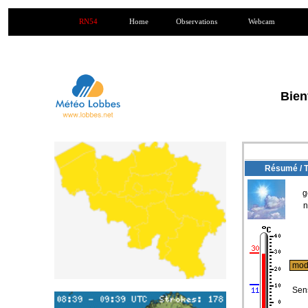
RN54
Home
Observations
Webcam
Bien
Résumé / 
g
n
mod
Sen