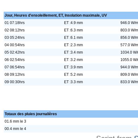
Jour, Heures d'ensoleillement, ET, Insolation maximale, UV
01 07:18hrs
ET :4.9 mm
946.0 W/m
02 08:12hrs
ET :6.3 mm
803.0 W/m
03 05:24hrs
ET :6.1 mm
856.0 W/m
04 00:54hrs
ET :2.3 mm
577.0 W/m
05 02:42hrs
ET :3.4 mm
1034.0 W/
06 02:54hrs
ET :3.2 mm
1055.0 W/
07 06:54hrs
ET :3.9 mm
944.0 W/m
08 09:12hrs
ET :5.2 mm
809.0 W/m
09 00:30hrs
ET :3.3 mm
833.0 W/m
Totaux des pluies journalières
01.6 mm le 3
00.4 mm le 4