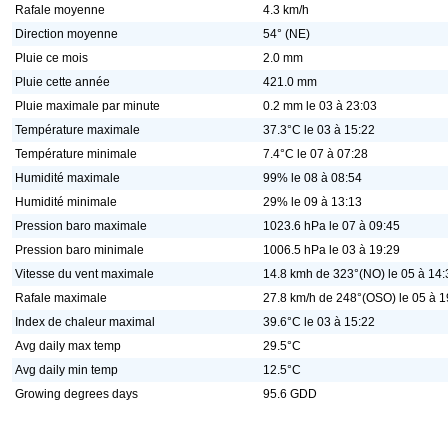
Rafale moyenne
4.3 km/h
Direction moyenne
54° (NE)
Pluie ce mois
2.0 mm
Pluie cette année
421.0 mm
Pluie maximale par minute
0.2 mm le 03 à 23:03
Température maximale
37.3°C le 03 à 15:22
Température minimale
7.4°C le 07 à 07:28
Humidité maximale
99% le 08 à 08:54
Humidité minimale
29% le 09 à 13:13
Pression baro maximale
1023.6 hPa le 07 à 09:45
Pression baro minimale
1006.5 hPa le 03 à 19:29
Vitesse du vent maximale
14.8 kmh de 323°(NO) le 05 à 14:
Rafale maximale
27.8 km/h de 248°(OSO) le 05 à 1
Index de chaleur maximal
39.6°C le 03 à 15:22
Avg daily max temp
29.5°C
Avg daily min temp
12.5°C
Growing degrees days
95.6 GDD