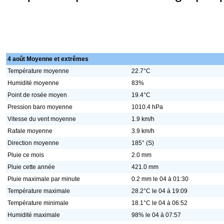
4 août Moyenne et extrêmes
Température moyenne
22.7°C
Humidité moyenne
83%
Point de rosée moyen
19.4°C
Pression baro moyenne
1010.4 hPa
Vitesse du vent moyenne
1.9 km/h
Rafale moyenne
3.9 km/h
Direction moyenne
185° (S)
Pluie ce mois
2.0 mm
Pluie cette année
421.0 mm
Pluie maximale par minute
0.2 mm le 04 à 01:30
Température maximale
28.2°C le 04 à 19:09
Température minimale
18.1°C le 04 à 06:52
Humidité maximale
98% le 04 à 07:57