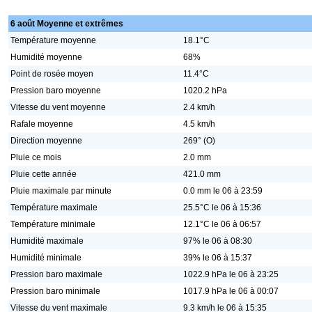
6 août Moyenne et extrêmes
Température moyenne
18.1°C
Humidité moyenne
68%
Point de rosée moyen
11.4°C
Pression baro moyenne
1020.2 hPa
Vitesse du vent moyenne
2.4 km/h
Rafale moyenne
4.5 km/h
Direction moyenne
269° (O)
Pluie ce mois
2.0 mm
Pluie cette année
421.0 mm
Pluie maximale par minute
0.0 mm le 06 à 23:59
Température maximale
25.5°C le 06 à 15:36
Température minimale
12.1°C le 06 à 06:57
Humidité maximale
97% le 06 à 08:30
Humidité minimale
39% le 06 à 15:37
Pression baro maximale
1022.9 hPa le 06 à 23:25
Pression baro minimale
1017.9 hPa le 06 à 00:07
Vitesse du vent maximale
9.3 km/h le 06 à 15:35