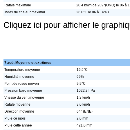
Rafale maximale
20.4 km/h de 289°(ONO) le 06 à 1
Index de chaleur maximal
26.0°C le 06 à 14:43
Cliquez ici pour afficher le graph
7 août Moyenne et extrêmes
Température moyenne
16.5°C
Humidité moyenne
69%
Point de rosée moyen
9.9°C
Pression baro moyenne
1022.3 hPa
Vitesse du vent moyenne
1.3 km/h
Rafale moyenne
3.0 km/h
Direction moyenne
64° (ENE)
Pluie ce mois
2.0 mm
Pluie cette année
421.0 mm