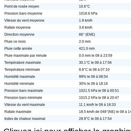
Point de rosée moyen
10.6°C
Pression baro moyenne
1018.6 hPa
Vitesse du vent moyenne
1.9 km/h
Rafale moyenne
3.8 km/h
Direction moyenne
66° (ENE)
Pluie ce mois
2.0 mm
Pluie cette année
421.0 mm
Pluie maximale par minute
0.0 mm le 08 à 23:59
Température maximale
30.1°C le 08 à 17:56
Température minimale
8.8°C le 08 à 07:10
Humidité maximale
99% le 08 à 08:54
Humidité minimale
30% le 08 à 18:16
Pression baro maximale
1021.5 hPa le 08 à 00:51
Pression baro minimale
1015.2 hPa le 08 à 20:47
Vitesse du vent maximale
11.1 km/h le 08 à 18:33
Rafale maximale
18.5 km/h de 048°(NE) le 08 à 1
Index de chaleur maximal
28.9°C le 08 à 17:54