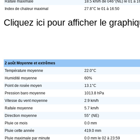
Rafale maximale
18.5 km/h de 046°(NE) le 01 à 1
Index de chaleur maximal
27.8°C le 01 à 16:50
Cliquez ici pour afficher le graph
2 août Moyenne et extrêmes
Température moyenne
22.0°C
Humidité moyenne
60%
Point de rosée moyen
13.1°C
Pression baro moyenne
1013.8 hPa
Vitesse du vent moyenne
2.9 km/h
Rafale moyenne
5.7 km/h
Direction moyenne
55° (NE)
Pluie ce mois
0.0 mm
Pluie cette année
419.0 mm
Pluie maximale par minute
0.0 mm le 02 à 23:59