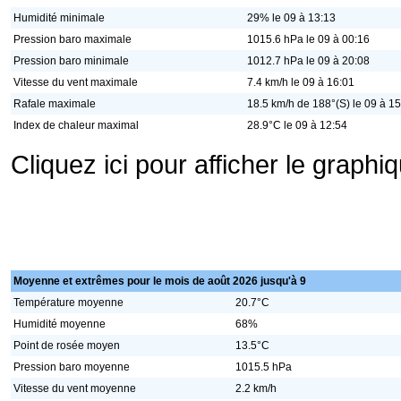
Humidité minimale
29% le 09 à 13:13
Pression baro maximale
1015.6 hPa le 09 à 00:16
Pression baro minimale
1012.7 hPa le 09 à 20:08
Vitesse du vent maximale
7.4 km/h le 09 à 16:01
Rafale maximale
18.5 km/h de 188°(S) le 09 à 1
Index de chaleur maximal
28.9°C le 09 à 12:54
Cliquez ici pour afficher le graph
Moyenne et extrêmes pour le mois de août 2026 jusqu'à 9
Température moyenne
20.7°C
Humidité moyenne
68%
Point de rosée moyen
13.5°C
Pression baro moyenne
1015.5 hPa
Vitesse du vent moyenne
2.2 km/h