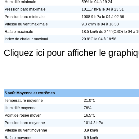
Humidité minimale
59% le 04 à 19:24
Pression baro maximale
1011.7 hPa le 04 à 23:51
Pression baro minimale
1008.9 hPa le 04 à 02:56
Vitesse du vent maximale
9.3 km/h le 04 à 18:33
Rafale maximale
18.5 km/h de 244°(OSO) le 04 à 1
Index de chaleur maximal
29.8°C le 04 à 18:58
Cliquez ici pour afficher le graph
5 août Moyenne et extrêmes
Température moyenne
21.0°C
Humidité moyenne
78%
Point de rosée moyen
16.5°C
Pression baro moyenne
1014.3 hPa
Vitesse du vent moyenne
3.9 km/h
Rafale moyenne
6.9 km/h