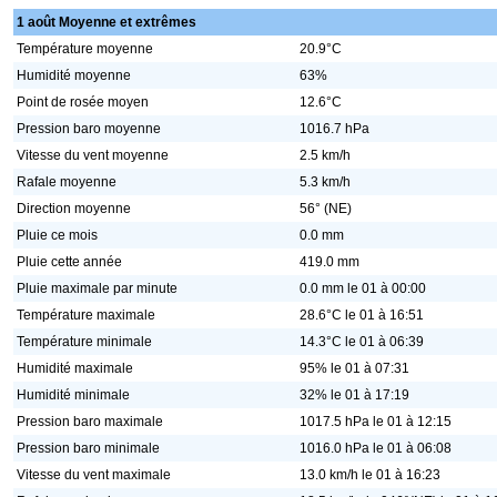
1 août Moyenne et extrêmes
Température moyenne
20.9°C
Humidité moyenne
63%
Point de rosée moyen
12.6°C
Pression baro moyenne
1016.7 hPa
Vitesse du vent moyenne
2.5 km/h
Rafale moyenne
5.3 km/h
Direction moyenne
56° (NE)
Pluie ce mois
0.0 mm
Pluie cette année
419.0 mm
Pluie maximale par minute
0.0 mm le 01 à 00:00
Température maximale
28.6°C le 01 à 16:51
Température minimale
14.3°C le 01 à 06:39
Humidité maximale
95% le 01 à 07:31
Humidité minimale
32% le 01 à 17:19
Pression baro maximale
1017.5 hPa le 01 à 12:15
Pression baro minimale
1016.0 hPa le 01 à 06:08
Vitesse du vent maximale
13.0 km/h le 01 à 16:23