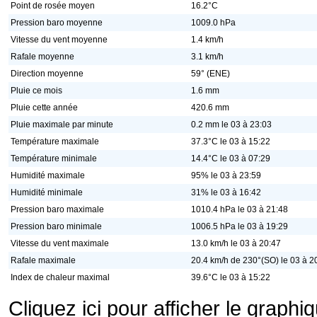
Point de rosée moyen
16.2°C
Pression baro moyenne
1009.0 hPa
Vitesse du vent moyenne
1.4 km/h
Rafale moyenne
3.1 km/h
Direction moyenne
59° (ENE)
Pluie ce mois
1.6 mm
Pluie cette année
420.6 mm
Pluie maximale par minute
0.2 mm le 03 à 23:03
Température maximale
37.3°C le 03 à 15:22
Température minimale
14.4°C le 03 à 07:29
Humidité maximale
95% le 03 à 23:59
Humidité minimale
31% le 03 à 16:42
Pression baro maximale
1010.4 hPa le 03 à 21:48
Pression baro minimale
1006.5 hPa le 03 à 19:29
Vitesse du vent maximale
13.0 km/h le 03 à 20:47
Rafale maximale
20.4 km/h de 230°(SO) le 03 à 2
Index de chaleur maximal
39.6°C le 03 à 15:22
Cliquez ici pour afficher le graph