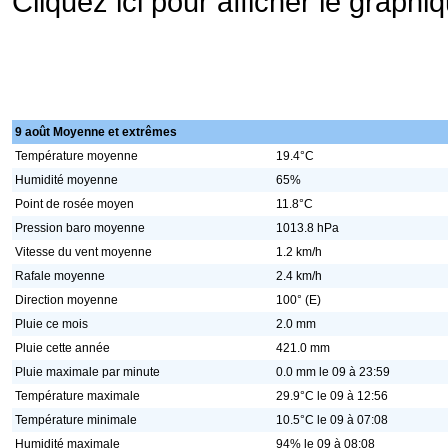
Cliquez ici pour afficher le graph
9 août Moyenne et extrêmes
Température moyenne
19.4°C
Humidité moyenne
65%
Point de rosée moyen
11.8°C
Pression baro moyenne
1013.8 hPa
Vitesse du vent moyenne
1.2 km/h
Rafale moyenne
2.4 km/h
Direction moyenne
100° (E)
Pluie ce mois
2.0 mm
Pluie cette année
421.0 mm
Pluie maximale par minute
0.0 mm le 09 à 23:59
Température maximale
29.9°C le 09 à 12:56
Température minimale
10.5°C le 09 à 07:08
Humidité maximale
94% le 09 à 08:08