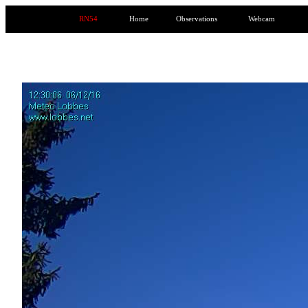
RN54
Home
Observations
Webcam