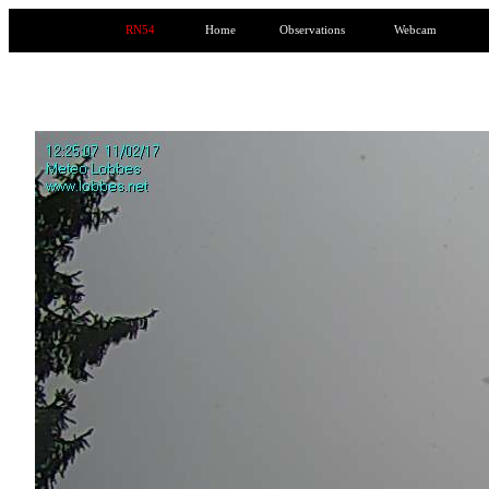
RN54
Home
Observations
Webcam