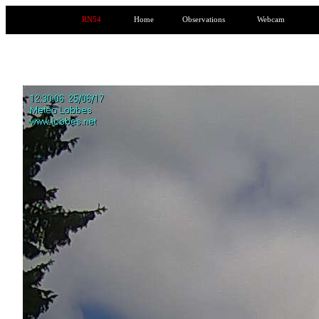
RN54
Home
Observations
Webcam