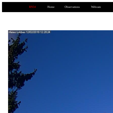
RN54
Home
Observations
Webcam