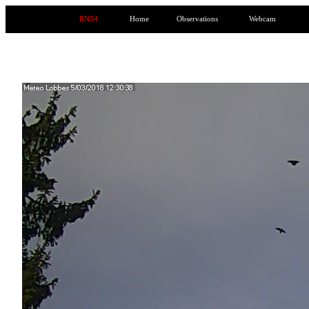
RN54
Home
Observations
Webcam