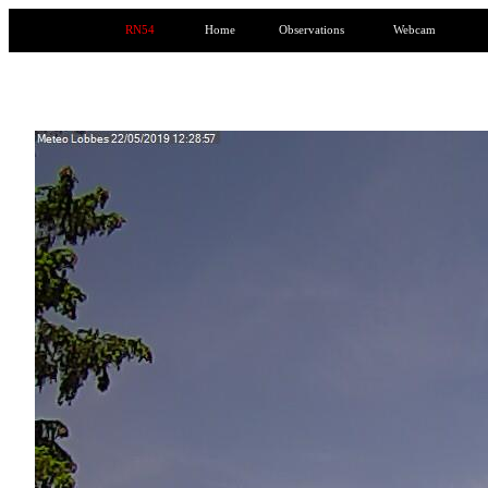
RN54
Home
Observations
Webcam