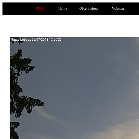
RN54
Home
Observations
Webcam