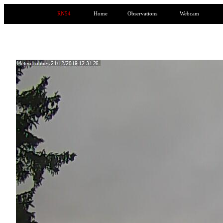
RN54
Home
Observations
Webcam