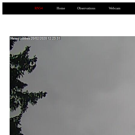
RN54
Home
Observations
Webcam