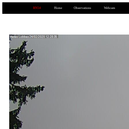
RN54
Home
Observations
Webcam