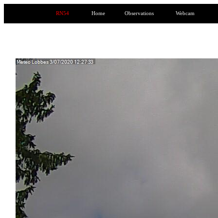
RN54
Home
Observations
Webcam