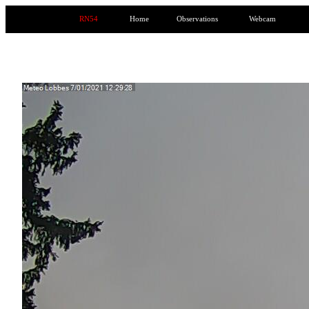
RN54
Home
Observations
Webcam