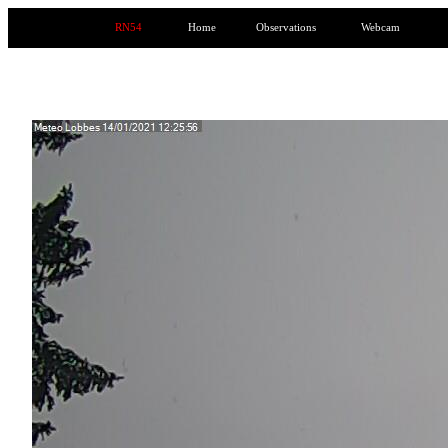
RN54
Home
Observations
Webcam