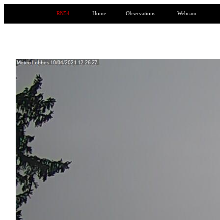
RN54
Home
Observations
Webcam