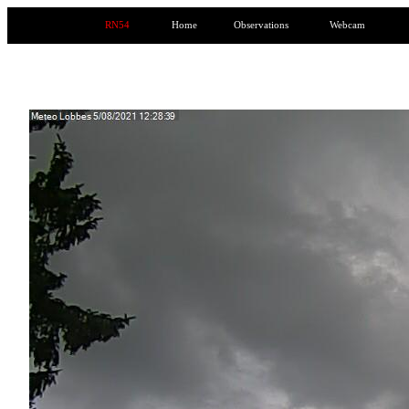
RN54
Home
Observations
Webcam