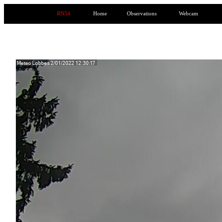
RN54
Home
Observations
Webcam