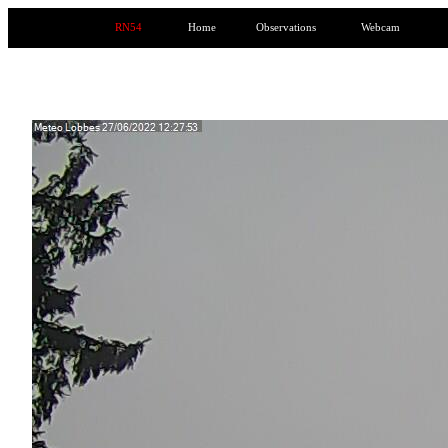
RN54
Home
Observations
Webcam