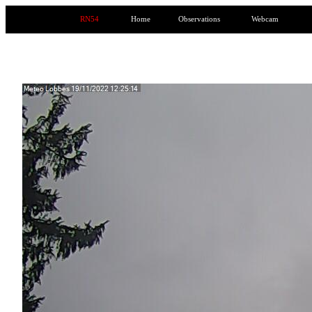
RN54
Home
Observations
Webcam