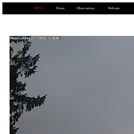
RN54
Home
Observations
Webcam