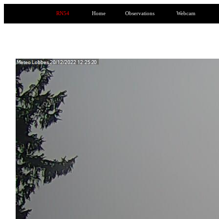
RN54
Home
Observations
Webcam