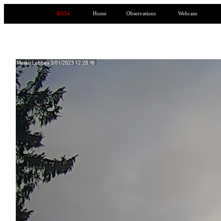
RN54
Home
Observations
Webcam