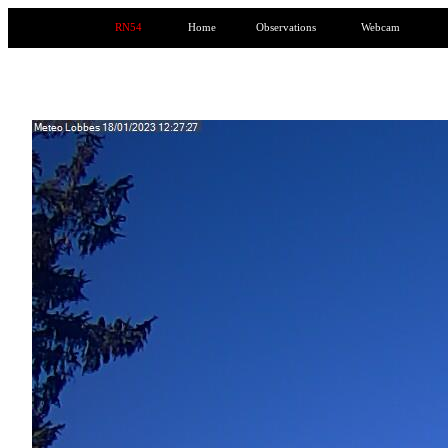
RN54
Home
Observations
Webcam