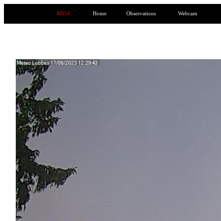
RN54
Home
Observations
Webcam