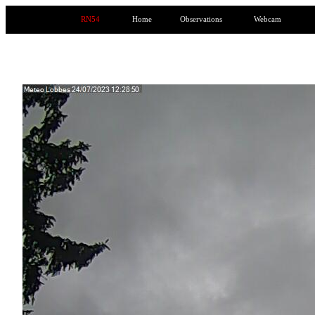
RN54
Home
Observations
Webcam