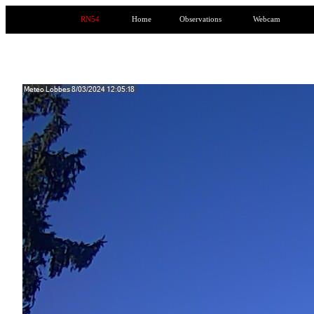
RN54
Home
Observations
Webcam