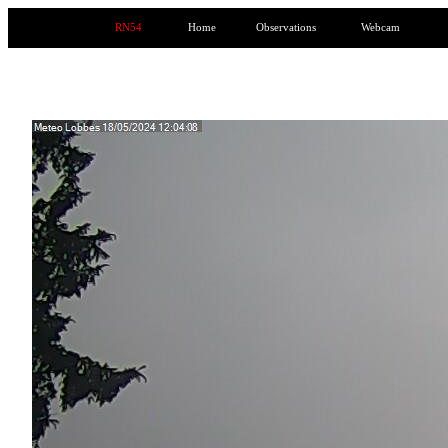
RN54
Home
Observations
Webcam