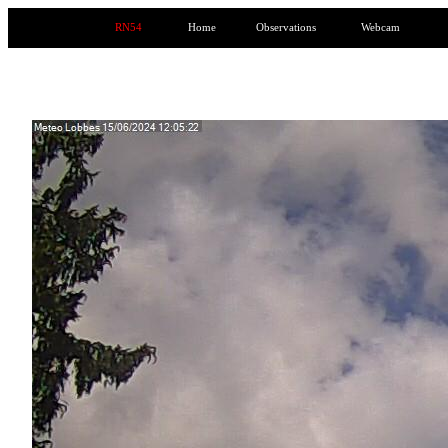
RN54
Home
Observations
Webcam