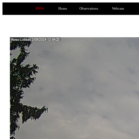
RN54
Home
Observations
Webcam